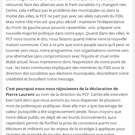
retourner faire des alliances avec le Parti socialiste n’y changent rien.
Certes, cela n’efface pas le problème des municipales où dans la
moitié des villes, le PCF ne part pas avec ses alliés naturels du FDG.
Mais notre rôle n’en est que plus décisif : maintenir l’indépendance
du Front de gauche pour pouvoir rassembler, unir, préparer une
nouvelle majorité politique dans notre pays. Quand dans des villes, le
PCF nous tourne le dos, nous faisons quand même vivre la nouvelle
maison commune. C’est à ce prix que notre peuple saura qu’il peut se
tourner vers nous, notre programme, nos organisations comme vers
une alternative sans compromission avec l’injuste et cruel ordre
établi actuel. Nous maintenons donc l’expression de notre point de
vue : les listes communes impliquant des membres du FDG sous la
direction des socialistes aux élections municipales, discréditent notre
crédibilité et brouillent notre message.
C’est pourquoi nous nous réjouissons de la déclaration de
Pierre Laurent
au nom de la direction du PCF. Certes elle intervient
bien tard alors que nous aurions pu nous dispenser de plusieurs
mois de polémiques publiques. Mais elle n’en a que davantage de
valeur puisqu’elle a été soigneusement pesée. Nous croyons que
notre débat public, en dépit de ses lourds inconvénients, aura
cependant permis de fortifieŕ la prise de conscience parmi nos
élécteurs et militants sur les enjeux de la stratégie à appliquer pour
changer de majorité de gauche. Nous considérons que notre