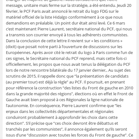
message, unitaire mais ferme sur la stratégie, a été entendu. Jeudi 20
février, le PCF Paris avait annoncé le retrait du logo FDG sur le
matériel officiel de la liste Hidalgo conformément à ce que nous
demandions en préalable. Un point dur était ainsi levé. Ce 6 mars
c’est maintenant Pierre Laurent, secrétaire national du PCF, qui nous
a transmis son courrier envoyé à tous les adhérents communistes.
Dans la conclusion de cette lettre il revient sur « les conditions »
(dixit) que posait notre parti à l’ouverture de discussions sur les
Européennes. Après avoir cité le retrait du logo à Paris comme l’un de
ces signes, le Secrétaire national du PCF reprend, mais cette fois-ci
officiellement, les propos que nous avait tenus la délégation du PCF
lors de notre rencontre bilatérale du 17 janvier dernier,. Au sujet des
scrutins de 2015, il rappelle donc que “la présentation de candidats
(au premier tour) est déjà la règle” au PCF. Il poursuit, en prenant
pour référence la construction “des listes du Front de gauche en 2010
dans la grande majorité des régions”, élections où en effet le Front de
Gauche avait bien proposé à ces Régionales la ligne nationale de
l’autonomie. En conséquence, Pierre Laurent confirme que “les
enjeux dans les collectivités départementales et régionales
conduiront probablement à approfondir les choix dans cette
direction”. S’il précise que “ces choix devront être débattus et
tranchés par les communistes”, il annonce également qu’ils seront
issus d’une “discussion avec toutes les forces du Front de gauche”. Ce