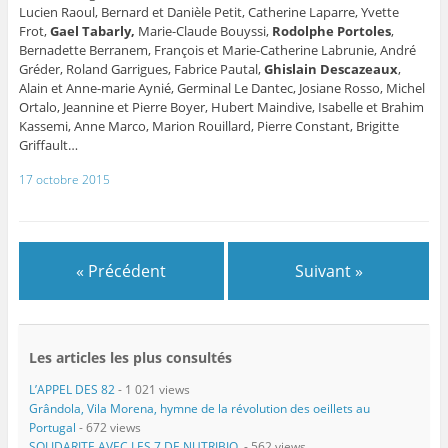
Lucien Raoul, Bernard et Danièle Petit, Catherine Laparre, Yvette
Frot,
Gael Tabarly,
Marie-Claude Bouyssi,
Rodolphe Portoles
,
Bernadette Berranem, François et Marie-Catherine Labrunie, André
Gréder, Roland Garrigues, Fabrice Pautal,
Ghislain Descazeaux
,
Alain et Anne-marie Aynié, Germinal Le Dantec, Josiane Rosso, Michel
Ortalo, Jeannine et Pierre Boyer, Hubert Maindive, Isabelle et Brahim
Kassemi, Anne Marco, Marion Rouillard, Pierre Constant, Brigitte
Griffault…
17 octobre 2015
« Précédent
Suivant »
Les articles les plus consultés
L’APPEL DES 82
- 1 021 views
Grândola, Vila Morena, hymne de la révolution des oeillets au
Portugal
- 672 views
SOLIDARITE AVEC LES 7 DE NUTRIBIO
- 562 views