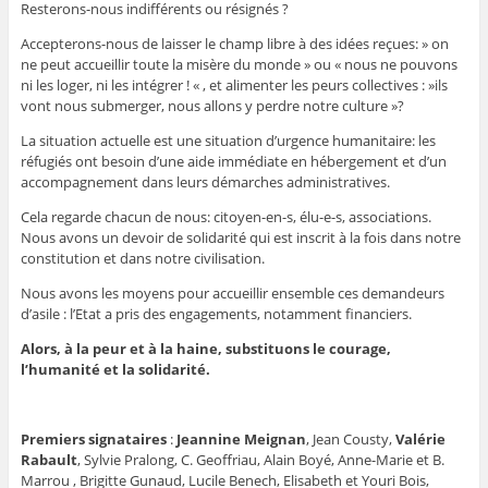
Resterons-nous indifférents ou résignés ?
Accepterons-nous de laisser le champ libre à des idées reçues: » on
ne peut accueillir toute la misère du monde » ou « nous ne pouvons
ni les loger, ni les intégrer ! « , et alimenter les peurs collectives : »ils
vont nous submerger, nous allons y perdre notre culture »?
La situation actuelle est une situation d’urgence humanitaire: les
réfugiés ont besoin d’une aide immédiate en hébergement et d’un
accompagnement dans leurs démarches administratives.
Cela regarde chacun de nous: citoyen-en-s, élu-e-s, associations.
Nous avons un devoir de solidarité qui est inscrit à la fois dans notre
constitution et dans notre civilisation.
Nous avons les moyens pour accueillir ensemble ces demandeurs
d’asile : l’Etat a pris des engagements, notamment financiers.
Alors, à la peur et à la haine, substituons le courage,
l’humanité et la solidarité.
Premiers signataires
:
Jeannine Meignan
, Jean Cousty,
Valérie
Rabault
, Sylvie Pralong, C. Geoffriau, Alain Boyé, Anne-Marie et B.
Marrou , Brigitte Gunaud, Lucile Benech, Elisabeth et Youri Bois,